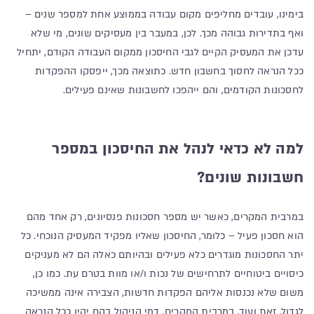
בימינו, עובדים מחליפים מקום עבודה בממוצע אחת למספר שנים –
ואף בתדירות גבוהה מכך. לכן, במעבר בין מעסיקים שונים, מי שלא
עדכן את המעסיק הקיים לגבי החיסכון ממקום העבודה הקודם, יתחיל
ככל הנראה לחסוך בחשבון חדש. כתוצאה מכך, ייפסקו ההפקדות
לחסכונות הקודמים, והם ייהפכו לחשבונות שאינם פעילים.
למה לא כדאי לנהל את החיסכון במספר
חשבונות שונים?
במרבית המקרים, כאשר יש מספר חסכונות פנסיונים, רק אחד מהם
הוא חסכון פעיל – כלומר, החיסכון שאליו מפקיד המעסיק הנוכחי. כל
יתר החסכונות מוגדרים כלא פעילים ובהיותם כאלה הם לא מעניקים
כיסויים ביטוחיים לתרחישים של נכות ו/או מוות בטרם עת. כמו כן,
משום שלא נכנסות אליהם הפקדות חדשות, הצבירה אינה ממשיכה
לגדול. זאת ועוד, במרבית המקרים, דמי הניהול בהם יהיו ככל הנראה