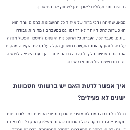
גבוהים יותר ועלולים לאורך זמן לשחוק את החיסכון.
מכאן, שהיתרון הכי ברור של איחוד כל החשבונות במקום אחד הוא
האפשרות לחסוך יותר, לאורך זמן וגם במעבר בין מקומות עבודה
שונים. מעבר לכך, העברת כל החסכונות הישנים לחיסכון הפעיל מקלה
על ניהול ומעקב אחר הנעשה בחשבון, מקלה על קבלת הקצבה ממקום
אחד וגם מאפשרת לקבל קצבה גבוהה יותר - הן בעת היציאה לפנסיה
והן בתרחישים של נכות או פטירה.
איך אפשר לדעת האם יש ברשותי חסכונות
ישנים לא פעילים?
ככלל, כל חברה המנהלת מוצרי חיסכון פנסיוני מחויבת במשלוח דוחות
תקופתיים. גם במקרה של חסכונות שאינם פעילים, מתקבל דו"ח אחת
לשנה (למעט במקרים המוגדרים בהסדר התחיקתי). כברירת מחדל